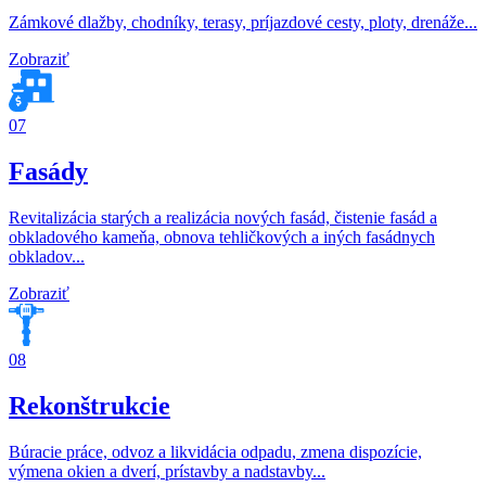
Zámkové dlažby, chodníky, terasy, príjazdové cesty, ploty, drenáže...
Zobraziť
07
Fasády
Revitalizácia starých a realizácia nových fasád, čistenie fasád a
obkladového kameňa, obnova tehličkových a iných fasádnych
obkladov...
Zobraziť
08
Rekonštrukcie
Búracie práce, odvoz a likvidácia odpadu, zmena dispozície,
výmena okien a dverí, prístavby a nadstavby...