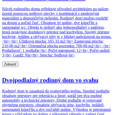
Návrh rodinného domu reflektuje pôvodnú architektúru na našom
území pomocou sedlovej strechy v kombinácií s modernými
materiálmi a dispozičným riešením. Rodinný dom možno rozdeliť
na dennú a nočnú časť. Obsahuje tri spálne, dve kúpeľňe a
samostatné wc. Objekt je riešený ako jednopodlažný s galériou,
ktorá poskytuje doplnkový priestor nad kuchyňou. Spojitý priestor
kuchyne, jedálne a obývacej izby je v blízkej nadväznosti na terasu.
<br><br> Úžitková plocha: 165,33 m2<br> Zastavaná plocha:
210,00 m2<br> Orientačná plocha pozemku: 700,00 m2<br> <br>
Podlažnosť: 1 podlažie<br> Počet miestností: 12<br> Počet spální:
3<br> Garáž: Nie<br> Strecha: Sedlová<br>
Zobraziť
Dvojpodlažný rodinný dom vo svahu
Rodinný dom je zasadená do svahovitého terénu. Spodné podlažie
obsahuje priestory pre rekreáciu a šport, garáž pre dva osobné
automobily a technické priestory. Druhé podlažie je venované
obytnému priestoru, obsahuje obývaciu izbu, kuchyňu ,jedáleň,
samostatnú kúpeľňu a dve rozľahlé spálne. Výhodou je priestranná
terasa s výhľadom na dolinu a súkromná záhrada v zadnej časti