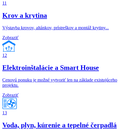
11
Krov a krytina
Výstavba krovov, altánkov, prístreškov a montáž krytiny...
Zobraziť
12
Elektroinštalácie a Smart House
Cenovú ponuku je možné vytvoriť len na základe existujúceho
projektu.
Zobraziť
13
Voda, plyn, kúrenie a tepelné čerpadlá