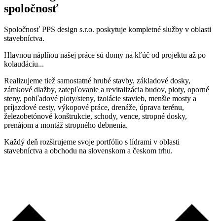
spoločnosť
Spoločnosť PPS design s.r.o. poskytuje kompletné služby v oblasti
stavebníctva.
Hlavnou náplňou našej práce sú domy na kľúč od projektu až po
kolaudáciu...
Realizujeme tiež samostatné hrubé stavby, základové dosky,
zámkové dlažby, zatepľovanie a revitalizácia budov, ploty, oporné
steny, pohľadové ploty/steny, izolácie stavieb, menšie mosty a
príjazdové cesty, výkopové práce, drenáže, úprava terénu,
železobetónové konštrukcie, schody, vence, stropné dosky,
prenájom a montáž stropného debnenia.
Každý deň rozširujeme svoje portfólio s lídrami v oblasti
stavebníctva a obchodu na slovenskom a českom trhu.