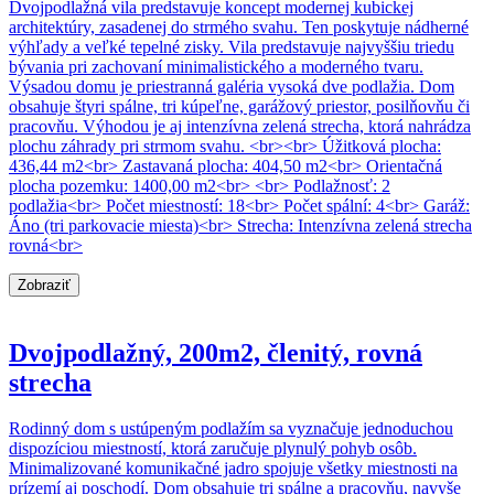
Dvojpodlažná vila predstavuje koncept modernej kubickej
architektúry, zasadenej do strmého svahu. Ten poskytuje nádherné
výhľady a veľké tepelné zisky. Vila predstavuje najvyššiu triedu
bývania pri zachovaní minimalistického a moderného tvaru.
Výsadou domu je priestranná galéria vysoká dve podlažia. Dom
obsahuje štyri spálne, tri kúpeľne, garážový priestor, posilňovňu či
pracovňu. Výhodou je aj intenzívna zelená strecha, ktorá nahrádza
plochu záhrady pri strmom svahu. <br><br> Úžitková plocha:
436,44 m2<br> Zastavaná plocha: 404,50 m2<br> Orientačná
plocha pozemku: 1400,00 m2<br> <br> Podlažnosť: 2
podlažia<br> Počet miestností: 18<br> Počet spální: 4<br> Garáž:
Áno (tri parkovacie miesta)<br> Strecha: Intenzívna zelená strecha
rovná<br>
Zobraziť
Dvojpodlažný, 200m2, členitý, rovná
strecha
Rodinný dom s ustúpeným podlažím sa vyznačuje jednoduchou
dispozíciou miestností, ktorá zaručuje plynulý pohyb osôb.
Minimalizované komunikačné jadro spojuje všetky miestnosti na
prízemí aj poschodí. Dom obsahuje tri spálne a pracovňu, navyše