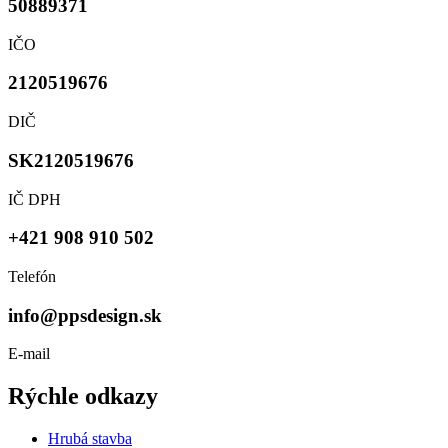
50889371
IČO
2120519676
DIČ
SK2120519676
IČ DPH
+421 908 910 502
Telefón
info@ppsdesign.sk
E-mail
Rýchle odkazy
Hrubá stavba