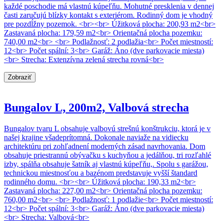
každé poschodie má vlastnú kúpeľňu. Mohutné presklenia v dennej
časti zaručujú blízky kontakt s exteriérom. Rodinný dom je vhodný
pre pozdĺžny pozemok. <br><br> Úžitková plocha: 200,93 m2<br>
Zastavaná plocha: 179,59 m2<br> Orientačná plocha pozemku:
740,00 m2<br> <br> Podlažnosť: 2 podlažia<br> Počet miestností:
12<br> Počet spální: 3<br> Garáž: Áno (dve parkovacie miesta)
<br> Strecha: Extenzívna zelená strecha rovná<br>
Zobraziť
Bungalov L, 200m2, Valbová strecha
Bungalov tvaru L obsahuje valbovú strešnú konštrukciu, ktorá je v
našej krajine všadeprítomná. Dokonale naviaže na vidiecku
architektúru pri zohľadnení moderných zásad navrhovania. Dom
obsahuje priestrannú obývačku s kuchyňou a jedálňou, tri rozľahlé
izby, spálňa obsahuje šatník aj vlastnú kúpeľňu,. Spolu s garážou,
technickou miestnosťou a bazénom predstavuje vyšší štandard
rodinného domu. <br><br> Úžitková plocha: 190,33 m2<br>
Zastavaná plocha: 227,00 m2<br> Orientačná plocha pozemku:
760,00 m2<br> <br> Podlažnosť: 1 podlažie<br> Počet miestností:
12<br> Počet spální: 3<br> Garáž: Áno (dve parkovacie miesta)
<br> Strecha: Valbová<br>