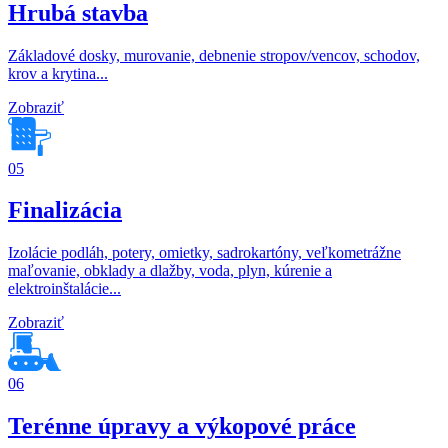
Hrubá stavba
Základové dosky, murovanie, debnenie stropov/vencov, schodov,
krov a krytina...
Zobraziť
05
Finalizácia
Izolácie podláh, potery, omietky, sadrokartóny, veľkometrážne
maľovanie, obklady a dlažby, voda, plyn, kúrenie a
elektroinštalácie...
Zobraziť
06
Terénne úpravy a výkopové práce