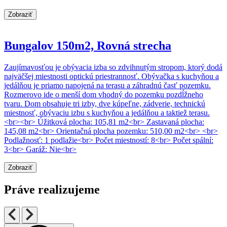
Zobraziť
Bungalov 150m2, Rovná strecha
Zaujímavosťou je obývacia izba so zdvihnutým stropom, ktorý dodá
najväčšej miestnosti optickú priestrannosť. Obývačka s kuchyňou a
jedálňou je priamo napojená na terasu a záhradnú časť pozemku.
Rozmerovo ide o menší dom vhodný do pozemku pozdĺžneho
tvaru. Dom obsahuje tri izby, dve kúpeľne, zádverie, technickú
miestnosť, obývaciu izbu s kuchyňou a jedálňou a taktiež terasu.
<br><br> Úžitková plocha: 105,81 m2<br> Zastavaná plocha:
145,08 m2<br> Orientačná plocha pozemku: 510,00 m2<br> <br>
Podlažnosť: 1 podlažie<br> Počet miestností: 8<br> Počet spální:
3<br> Garáž: Nie<br>
Zobraziť
Práve realizujeme