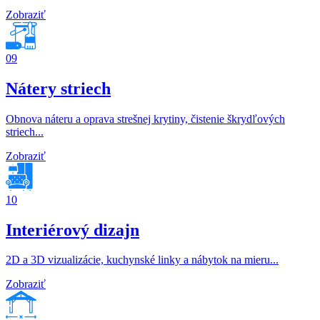
Zobraziť
09
Nátery striech
Obnova náteru a oprava strešnej krytiny, čistenie škrydľových
striech...
Zobraziť
10
Interiérový dizajn
2D a 3D vizualizácie, kuchynské linky a nábytok na mieru...
Zobraziť