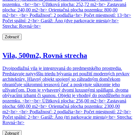
pozemku. <br><br> Úžitková plocha: 252,72 m2<br> Zastavaná
plocha: 240,00 m2<br> Orientačná plocha pozemku: 800,00
m2<br> <br> Podlažnosť: 2 podlažia<br> Počet miestností: 13<br>
Počet spální: 2<br> Garáž: Áno (dve parkovacie miesta)<br>
Strecha: Rovná<br>
Zobraziť
Vila, 500m2, Rovná strecha
Dvojpodlažná vila je integrovaná do predmestského prostredia.
Predstavuje najvyššiu triedu bývania pri použití moderných prvkov
architektúry. Hlavný objekt spojený so záhradným domčekom
ohraničuje súkromnú terasovú časť a poskytuje súkromie jeho
užívateľom. Dom je vybavený dvomi luxusnými spálňami, dvoma
obývacími izbami či saunou. Objekt je vhodný do pozdĺžneho tvaru
pozemku. <br><br> Úžitková plocha: 256,00 m2<br> Zastavaná
plocha: 680,00 m2<br> Orientačná plocha pozemku: 2300,00
m2<br> <br> Podlažnosť: 2 podlažia<br> Počet miestností: 22<br>
Počet spální: 2<br> Garáž: Áno (tri parkovacie miesta)<br> Strecha:
Rovná<br>
Zobraziť