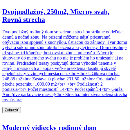
Dvojpodlažný, 250m2, Mierny svah,
Rovná strecha
Dvojpodlažný rodinný dom so zelenou strechou striktne oddeľuje
dennú a nočnú zónu. Na prízemí môžeme nájsť priestrannú
obývaciu izbu spojenú s kuchyňou, ústiacou do záhrady. Tvar domu
vytvára súkromnú zónu okolo bazéna a krytej terasy. Dom obsahuje
tri spálne, tri kúpeľne, hosťovskú izbu, a pracovňu. Návrh je
situovaný do mierneho svahu no nie je problém ho umiestniť aj na
rovinu. Predsadené terasy poskytujú domu výhodné tienenie v
letných mesiacoch a naopak veľké presklenia dosahujú skvelé
tepelné zisky v zimných mesiacoch. <br><br> Úžitková plocha:
248,85 m2<br> Zastavaná plocha: 291,50 m2<br> Orientačná
plocha pozemku: 1000,00 m2<br> <br> Podlažnosť: 2
podlažia<br> Počet miestností: 14<br> Počet spální: 4<br> Garáž:
Áno (dve parkovacie miesta)<br> Strecha: Intenzívna zelená strecha
rovná<br>
Zobraziť
Moderný vidiecky rodinný dom