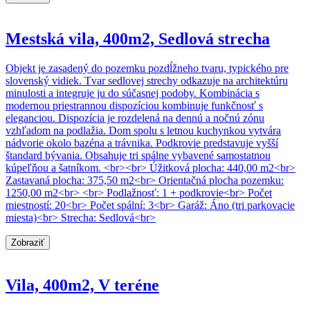
Mestská vila, 400m2, Sedlová strecha
Objekt je zasadený do pozemku pozdĺžneho tvaru, typického pre
slovenský vidiek. Tvar sedlovej strechy odkazuje na architektúru
minulosti a integruje ju do súčasnej podoby. Kombinácia s
modernou priestrannou dispozíciou kombinuje funkčnosť s
eleganciou. Dispozícia je rozdelená na dennú a nočnú zónu
vzhľadom na podlažia. Dom spolu s letnou kuchynkou vytvára
nádvorie okolo bazéna a trávnika. Podkrovie predstavuje vyšší
štandard bývania. Obsahuje tri spálne vybavené samostatnou
kúpeľňou a šatníkom. <br><br> Úžitková plocha: 440,00 m2<br>
Zastavaná plocha: 375,50 m2<br> Orientačná plocha pozemku:
1250,00 m2<br> <br> Podlažnosť: 1 + podkrovie<br> Počet
miestností: 20<br> Počet spální: 3<br> Garáž: Áno (tri parkovacie
miesta)<br> Strecha: Sedlová<br>
Zobraziť
Vila, 400m2, V teréne